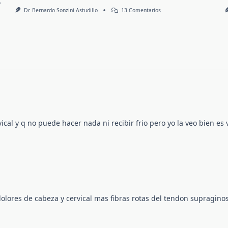
.
En
Dr. Bernardo Sonzini Astudillo
13 Comentarios
Dolor
Ciático
(ciatalgia)
ical y q no puede hacer nada ni recibir frio pero yo la veo bien es 
lores de cabeza y cervical mas fibras rotas del tendon supragino