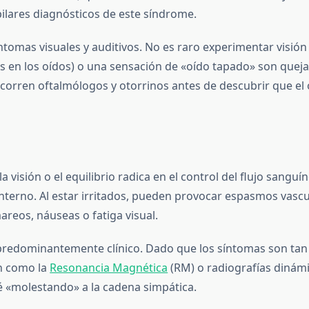
 pilares diagnósticos de este síndrome.
ntomas visuales y auditivos. No es raro experimentar visión 
 en los oídos) o una sensación de «oído tapado» son queja
orren oftalmólogos y otorrinos antes de descubrir que el o
 la visión o el equilibrio radica en el control del flujo sangu
do interno. Al estar irritados, pueden provocar espasmos v
reos, náuseas o fatiga visual.
 predominantemente clínico. Dado que los síntomas son tan 
n como la
Resonancia Magnética
(RM) o radiografías dinámi
 «molestando» a la cadena simpática.