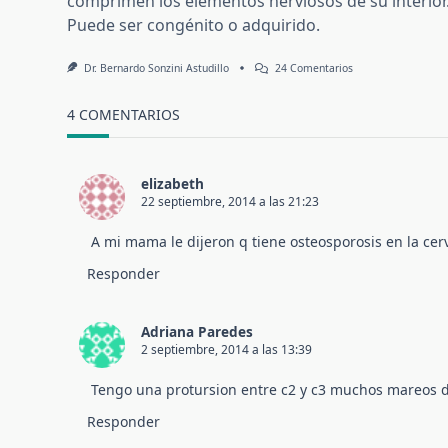
comprimen los elementos nerviosos de su interior
Puede ser congénito o adquirido.
En
Dr. Bernardo Sonzini Astudillo
24 Comentarios
Canal
Lumbar
Estrecho
4 COMENTARIOS
elizabeth
22 septiembre, 2014 a las 21:23
A mi mama le dijeron q tiene osteosporosis en la cerv
Responder
Adriana Paredes
2 septiembre, 2014 a las 13:39
Tengo una protursion entre c2 y c3 muchos mareos do
Responder