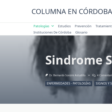
Saltar
al
COLUMNA EN CÓRDOB
contenido
Patologías
Estudios
Prevención
Tratamien
Instituciones De Córdoba
Glosario
Sindrome S
Dr. Bernardo Sonzini Astudillo
4 Comentar
ENFERMEDADES - PATOLOGÍAS
SIGNOS Y 