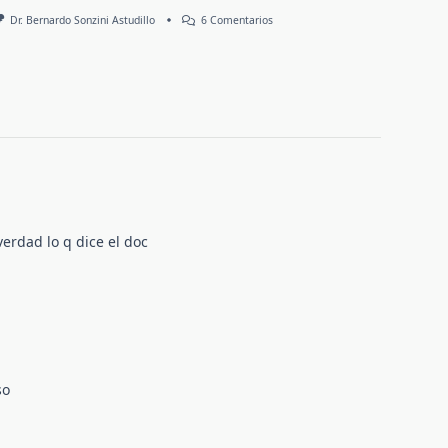
En
Dr. Bernardo Sonzini Astudillo
6 Comentarios
Escoliosis
Idiopática
verdad lo q dice el doc
so