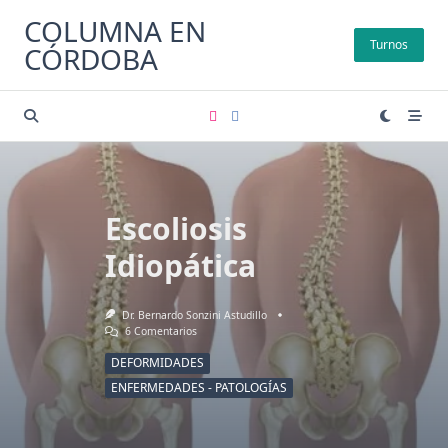
Saltar
COLUMNA EN
al
Turnos
CÓRDOBA
contenido
Escoliosis
Idiopática
Dr. Bernardo Sonzini Astudillo
En
6 Comentarios
Escoliosis
Idiopática
DEFORMIDADES
ENFERMEDADES - PATOLOGÍAS