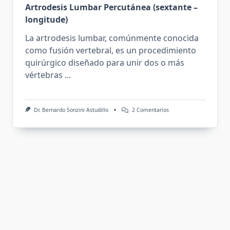
Artrodesis Lumbar Percutánea (sextante –
longitude)
La artrodesis lumbar, comúnmente conocida
como fusión vertebral, es un procedimiento
quirúrgico diseñado para unir dos o más
vértebras
...
En
Dr. Bernardo Sonzini Astudillo
2 Comentarios
Artrodesis
Lumbar
Percutánea
(sextante
–
Longitude)