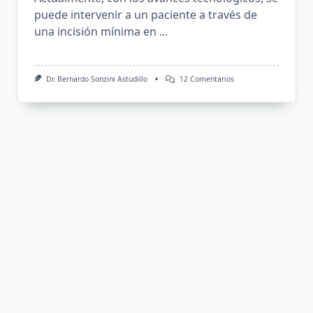
puede intervenir a un paciente a través de
una incisión mí­nima en
...
En
Dr. Bernardo Sonzini Astudillo
12 Comentarios
Discectomía
Endoscópica
(Hernia
De
Disco)