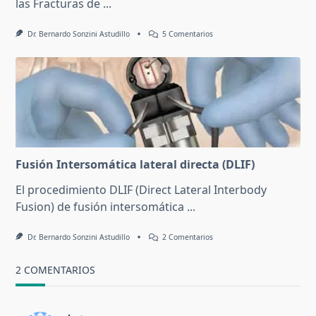
las Fracturas de
...
En
Dr. Bernardo Sonzini Astudillo
5 Comentarios
Vertebroplastia
Percutánea
Fusión Intersomática lateral directa (DLIF)
El procedimiento DLIF (Direct Lateral Interbody
Fusion) de fusión intersomática
...
En
Dr. Bernardo Sonzini Astudillo
2 Comentarios
Fusión
Intersomática
Lateral
2 COMENTARIOS
Directa
(DLIF)