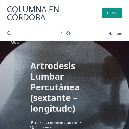
Saltar
COLUMNA EN
al
Turnos
CÓRDOBA
contenido
Artrodesis
Lumbar
Percutánea
(sextante –
longitude)
Dr. Bernardo Sonzini Astudillo
En
2 Comentarios