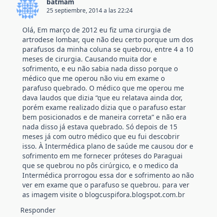
batmam
25 septiembre, 2014 a las 22:24
Olá, Em março de 2012 eu fiz uma cirurgia de
artrodese lombar, que não deu certo porque um dos
parafusos da minha coluna se quebrou, entre 4 a 10
meses de cirurgia. Causando muita dor e
sofrimento, e eu não sabia nada disso porque o
médico que me operou não viu em exame o
parafuso quebrado. O médico que me operou me
dava laudos que dizia “que eu relatava ainda dor,
porém exame realizado dizia que o parafuso estar
bem posicionados e de maneira correta” e não era
nada disso já estava quebrado. Só depois de 15
meses já com outro médico que eu fui descobrir
isso. À Intermédica plano de saúde me causou dor e
sofrimento em me fornecer próteses do Paraguai
que se quebrou no pôs cirúrgico, e o medico da
Intermédica prorrogou essa dor e sofrimento ao não
ver em exame que o parafuso se quebrou. para ver
as imagem visite o blogcuspifora.blogspot.com.br
Responder