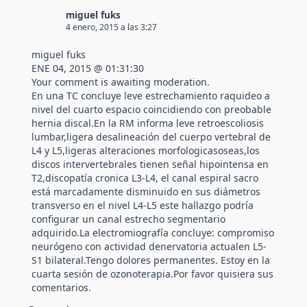
miguel fuks
4 enero, 2015 a las 3:27
miguel fuks
ENE 04, 2015 @ 01:31:30
Your comment is awaiting moderation.
En una TC concluye leve estrechamiento raquideo a
nivel del cuarto espacio coincidiendo con preobable
hernia discal.En la RM informa leve retroescoliosis
lumbar,ligera desalineación del cuerpo vertebral de
L4 y L5,ligeras alteraciones morfologicasoseas,los
discos intervertebrales tienen señal hipointensa en
T2,discopatía cronica L3-L4, el canal espiral sacro
está marcadamente disminuido en sus diámetros
transverso en el nivel L4-L5 este hallazgo podría
configurar un canal estrecho segmentario
adquirido.La electromiografía concluye: compromiso
neurógeno con actividad denervatoria actualen L5-
S1 bilateral.Tengo dolores permanentes. Estoy en la
cuarta sesión de ozonoterapia.Por favor quisiera sus
comentarios.