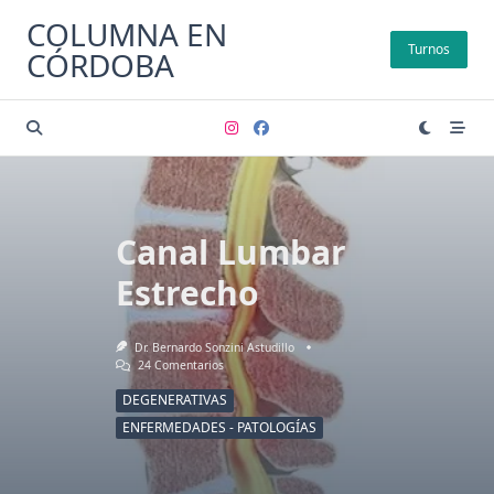
Saltar
COLUMNA EN
al
Turnos
CÓRDOBA
contenido
Canal Lumbar
Estrecho
Dr. Bernardo Sonzini Astudillo
En
24 Comentarios
Canal
Lumbar
DEGENERATIVAS
Estrecho
ENFERMEDADES - PATOLOGÍAS