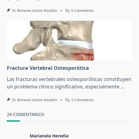
En
Dr. Bernardo Sonzini Astudillo
6 Comentarios
Escoliosis
Idiopática
Fractura Vertebral Osteoporótica
Las fracturas vertebrales osteoporóticas constituyen
un problema clínico significativo, especialmente
...
En
Dr. Bernardo Sonzini Astudillo
5 Comentarios
Fractura
Vertebral
Osteoporótica
24 COMENTARIOS
Marianela Heredia