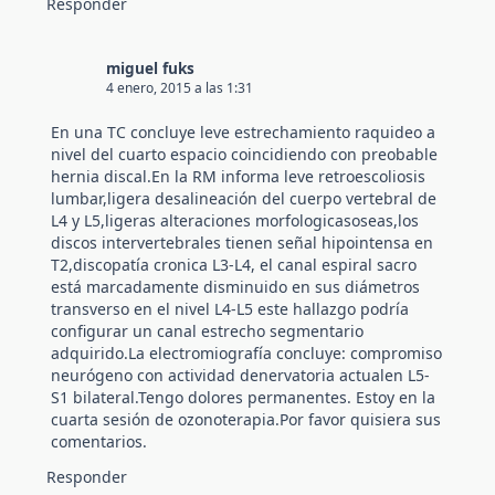
Responder
miguel fuks
4 enero, 2015 a las 1:31
En una TC concluye leve estrechamiento raquideo a
nivel del cuarto espacio coincidiendo con preobable
hernia discal.En la RM informa leve retroescoliosis
lumbar,ligera desalineación del cuerpo vertebral de
L4 y L5,ligeras alteraciones morfologicasoseas,los
discos intervertebrales tienen señal hipointensa en
T2,discopatía cronica L3-L4, el canal espiral sacro
está marcadamente disminuido en sus diámetros
transverso en el nivel L4-L5 este hallazgo podría
configurar un canal estrecho segmentario
adquirido.La electromiografía concluye: compromiso
neurógeno con actividad denervatoria actualen L5-
S1 bilateral.Tengo dolores permanentes. Estoy en la
cuarta sesión de ozonoterapia.Por favor quisiera sus
comentarios.
Responder