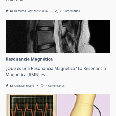
En
Dr. Bernardo Sonzini Astudillo
91 Comentarios
¿Qué
Es
Un
Espinograma?
Para
Qué
Sirve
Resonancia Magnética
¿Qué es una Resonancia Magnética? La Resonancia
Magnética (RMN) es
...
En
Dr. Gustavo Bévolo
4 Comentarios
Resonancia
Magnética