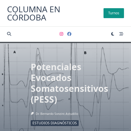
Saltar
COLUMNA EN
al
Turnos
CÓRDOBA
contenido
Potenciales
Evocados
Somatosensitivos
(PESS)
Dr. Bernardo Sonzini Astudillo
ESTUDIOS DIAGNÓSTICOS