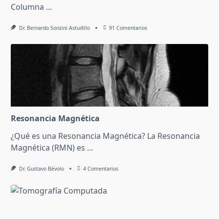
Columna
...
En
Dr. Bernardo Sonzini Astudillo
91 Comentarios
¿Qué
Es
Un
Espinograma?
Para
Qué
Sirve
Resonancia Magnética
¿Qué es una Resonancia Magnética? La Resonancia
Magnética (RMN) es
...
En
Dr. Gustavo Bévolo
4 Comentarios
Resonancia
Magnética