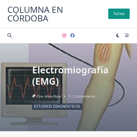
Saltar
COLUMNA EN
al
Turnos
CÓRDOBA
contenido
Electromiografía
(EMG)
En
Dra. Alicia Roca
2 Comentarios
Electromiografía
(EMG)
ESTUDIOS DIAGNÓSTICOS