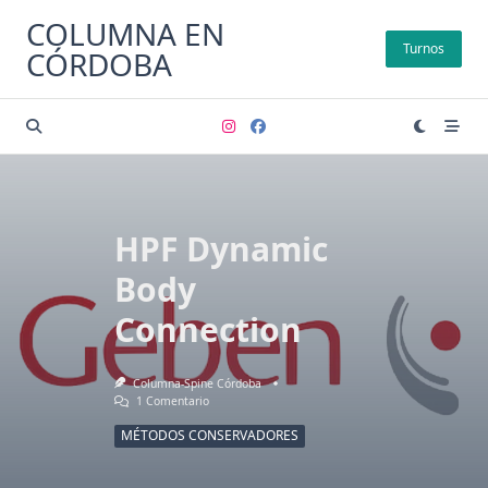
Saltar
COLUMNA EN
al
Turnos
CÓRDOBA
contenido
HPF Dynamic
Body
Connection
Columna-Spine Córdoba
En
1 Comentario
HPF
Dynamic
MÉTODOS CONSERVADORES
Body
Connection