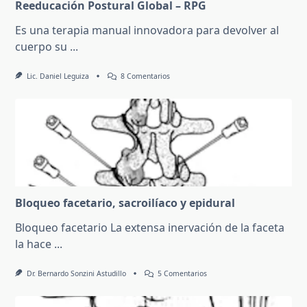
Reeducación Postural Global – RPG
Es una terapia manual innovadora para devolver al
cuerpo su
...
En
Lic. Daniel Leguiza
8 Comentarios
Reeducación
Postural
Global
–
RPG
Bloqueo facetario, sacroilíaco y epidural
Bloqueo facetario La extensa inervación de la faceta
la hace
...
En
Dr. Bernardo Sonzini Astudillo
5 Comentarios
Bloqueo
Facetario,
Sacroilíaco