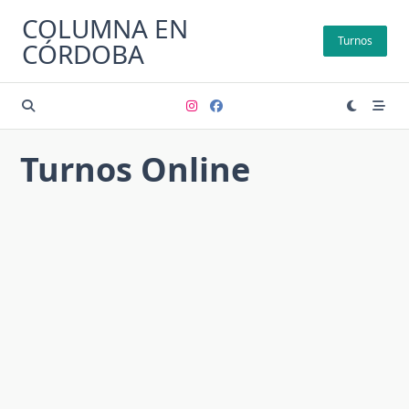
Saltar
COLUMNA EN
al
Turnos
CÓRDOBA
contenido
Turnos Online